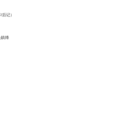
/后记）
吳鎮烽