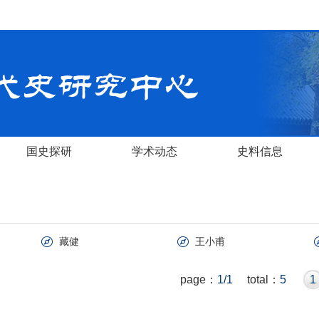
国史探研
学术动态
史料信息
藏健
王小甫
page：
1/1
total：
5
1