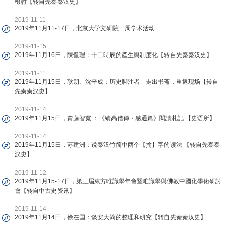
檢討【转自先秦秦汉史】
2019-11-11
2019年11月11-17日，北京大学文研院一周学术活动
2019-11-15
2019年11月16日，陳侃理：十二時辰的產生與制度化【转自先秦秦汉史】
2019-11-11
2019年11月15日，耿朔、沈辛成：历史脚注者—走出书斋，重返现场【转自
先秦秦汉史】
2019-11-14
2019年11月15日，齋藤智寬 ：《續高僧傳・感通篇》閱讀札記 【史语所】
2019-11-14
2019年11月15日，苏建洲：说秦汉竹简中两个【揄】字的读法 【转自先秦秦
汉史】
2019-11-12
2019年11月15-17日，第三屆東方唯識學年會暨唯識學與佛教中國化學術研討
會【转自中古史资讯】
2019-11-14
2019年11月14日，徐在国：谈安大简的整理和研究【转自先秦秦汉史】