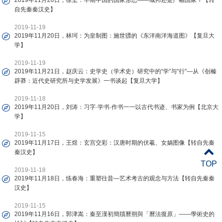
2019年11月20日，徐坚：早期中国的国家形态——城邦还是广幅国家？【转
自先秦秦汉史】
2019-11-19
2019年11月20日，林珂：为皇制图：施世骠的《东洋南洋海道图》【复旦大
学】
2019-11-19
2019年11月21日，赵庆云：史学史（学术史）研究中的“学”与“行”—从《创榛
辟莽：近代史研究所与史学发展》一书谈起【复旦大学】
2019-11-18
2019年11月20日，刘涛：习字·学书·作书一一以古代书迹、书家为例【北京大
学】
2019-11-15
2019年11月17日，王煜：玄宫交彩：汉唐时期的伏羲、女娲图像【转自先秦
秦汉史】
TOP
2019-11-18
2019年11月18日，练春海：重塑往昔—艺术考古的观念与方法【转自先秦秦
汉史】
2019-11-15
2019年11月16日，郭津嵩：秦至漢初簡牘曆朔與「曆法復原」——學術史的